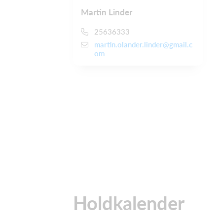
Martin Linder
25636333
martin.olander.linder@gmail.c
om
Holdkalender